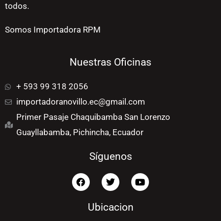
todos.
Somos Importadora RPM
Nuestras Oficinas
+ 593 99 318 2056
importadoranovillo.ec@gmail.com
Primer Pasaje Chaquibamba San Lorenzo
Guayllabamba, Pichincha, Ecuador
Síguenos
F
T
Y
a
w
o
c
i
u
e
t
t
Ubicacion
b
t
u