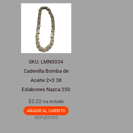
SKU: LMN0034
Cadenilla Bomba de
Aceite 2×3 38
Eslabones Nazca 250
$
2.22
Iva Incluido
AÑADIR AL CARRITO
REPUESTOS