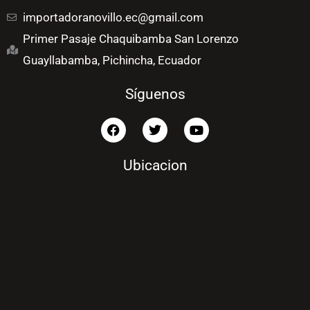
importadoranovillo.ec@gmail.com
Primer Pasaje Chaquibamba San Lorenzo
Guayllabamba, Pichincha, Ecuador
Síguenos
F
T
Y
a
w
o
c
i
u
e
t
t
Ubicacion
b
t
u
o
e
b
o
r
e
k