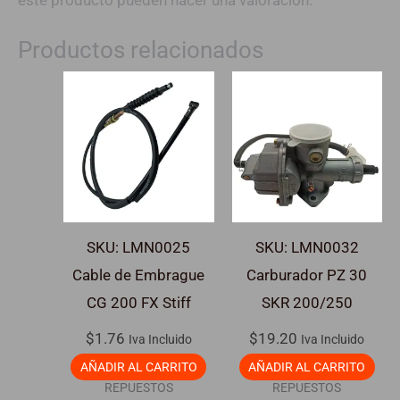
este producto pueden hacer una valoración.
Productos relacionados
SKU: LMN0025
SKU: LMN0032
Cable de Embrague
Carburador PZ 30
CG 200 FX Stiff
SKR 200/250
$
1.76
$
19.20
Iva Incluido
Iva Incluido
AÑADIR AL CARRITO
AÑADIR AL CARRITO
REPUESTOS
REPUESTOS