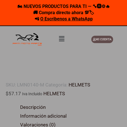
Ir
🏍️ NUEVOS PRODUCTOS PARA TI — 🔧🛞⚙️🔥
al
🚚 Compra directo ahora 💯🏷️
📲
O Escribenos a WhatsApp
contenido
Menú
MI CUENTA
SKU:
LMN0140-M
Categoría:
HELMETS
$
57.17
HELMETS
Iva Incluido
Descripción
Información adicional
Valoraciones (0)