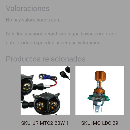
Valoraciones
No hay valoraciones aún.
Solo los usuarios registrados que hayan comprado
este producto pueden hacer una valoración.
Productos relacionados
SKU: JR-MTC2-20W-1
SKU: MO-LDC-29