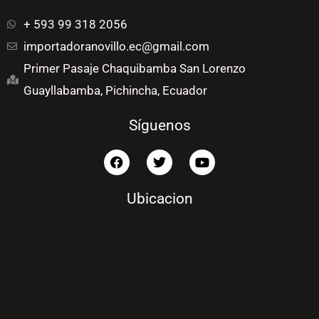
+ 593 99 318 2056
importadoranovillo.ec@gmail.com
Primer Pasaje Chaquibamba San Lorenzo
Guayllabamba, Pichincha, Ecuador
Síguenos
F
T
Y
a
w
o
c
i
u
e
t
t
Ubicacion
b
t
u
o
e
b
o
r
e
k