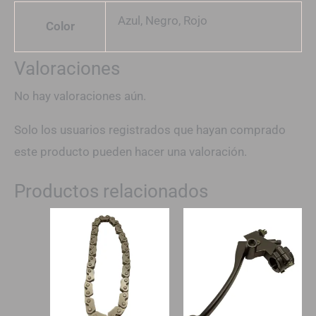
Azul, Negro, Rojo
Color
Valoraciones
No hay valoraciones aún.
Solo los usuarios registrados que hayan comprado
este producto pueden hacer una valoración.
Productos relacionados