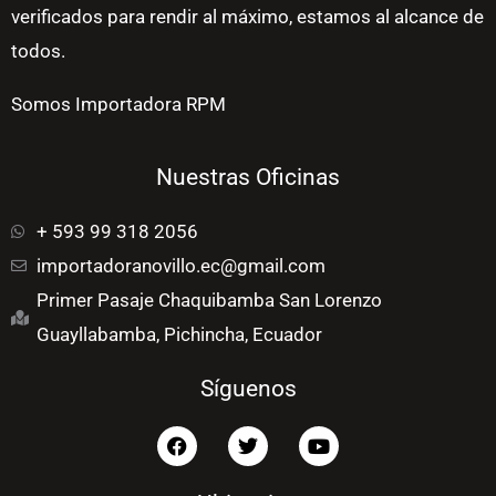
verificados para rendir al máximo, estamos al alcance de
todos.
Somos Importadora RPM
Nuestras Oficinas
+ 593 99 318 2056
importadoranovillo.ec@gmail.com
Primer Pasaje Chaquibamba San Lorenzo
Guayllabamba, Pichincha, Ecuador
Síguenos
F
T
Y
a
w
o
c
i
u
e
t
t