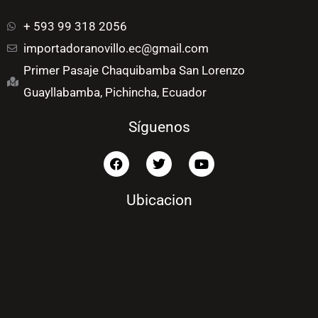
+ 593 99 318 2056
importadoranovillo.ec@gmail.com
Primer Pasaje Chaquibamba San Lorenzo
Guayllabamba, Pichincha, Ecuador
Síguenos
F
T
Y
a
w
o
c
i
u
e
t
t
Ubicacion
b
t
u
o
e
b
o
r
e
k