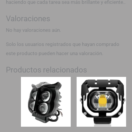
haciendo que cada tarea sea más brillante y eficiente..
Valoraciones
No hay valoraciones aún.
Solo los usuarios registrados que hayan comprado
este producto pueden hacer una valoración.
Productos relacionados