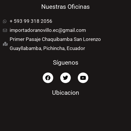
Nuestras Oficinas
+ 593 99 318 2056
importadoranovillo.ec@gmail.com
Primer Pasaje Chaquibamba San Lorenzo
Guayllabamba, Pichincha, Ecuador
Síguenos
F
T
Y
a
w
o
c
i
u
e
t
t
Ubicacion
b
t
u
o
e
b
o
r
e
k