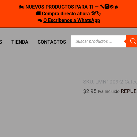
🏍️ NUEVOS PRODUCTOS PARA TI — 🔧🛞⚙️🔥
🚚 Compra directo ahora 💯🏷️
📲
O Escribenos a WhatsApp
Búsqueda
S
TIENDA
CONTACTOS
de
productos
SKU:
LMN1009-2
Categ
$
2.95
REPUE
Iva Incluido