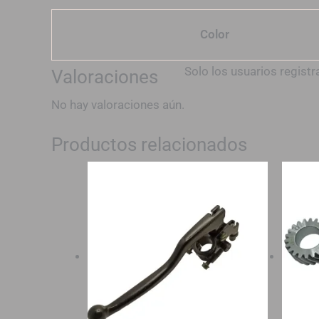
Color
Solo los usuarios regis
Valoraciones
No hay valoraciones aún.
Productos relacionados