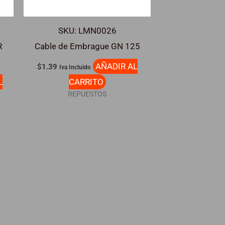
SKU: LMN0026
R
Cable de Embrague GN 125
AÑADIR AL
$
1.39
Iva Incluido
L
CARRITO
REPUESTOS