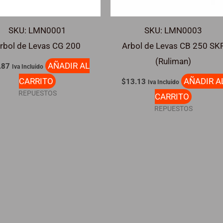
SKU: LMN0001
SKU: LMN0003
rbol de Levas CG 200
Arbol de Levas CB 250 SK
(Ruliman)
AÑADIR AL
.87
Iva Incluido
CARRITO
AÑADIR A
$
13.13
Iva Incluido
REPUESTOS
CARRITO
REPUESTOS