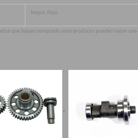
Negro, Rojo
trados que hayan comprado este producto pueden hacer una 