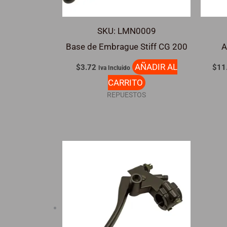
SKU: LMN0009
Base de Embrague Stiff CG 200
A
AÑADIR AL
$
3.72
$
11
Iva Incluido
CARRITO
REPUESTOS