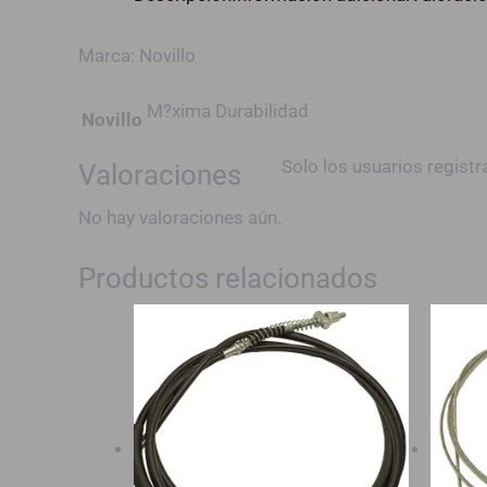
Marca: Novillo
M?xima Durabilidad
Novillo
Solo los usuarios regis
Valoraciones
No hay valoraciones aún.
Productos relacionados