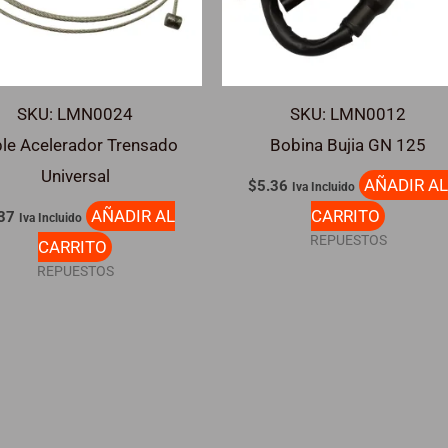
SKU: LMN0024
SKU: LMN0012
le Acelerador Trensado
Bobina Bujia GN 125
Universal
AÑADIR A
$
5.36
Iva Incluido
AÑADIR AL
CARRITO
37
Iva Incluido
REPUESTOS
CARRITO
REPUESTOS