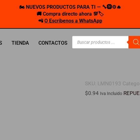
🏍️ NUEVOS PRODUCTOS PARA TI — 🔧🛞⚙️🔥
🚚 Compra directo ahora 💯🏷️
📲
O Escribenos a WhatsApp
Búsqueda
S
TIENDA
CONTACTOS
de
productos
SKU:
LMN0193
Catego
$
0.94
REPUE
Iva Incluido