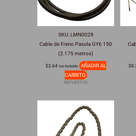
SKU: LMN0028
Cable de Freno Pasola GY6 150
Cab
(2.175 metros)
AÑADIR AL
$
2.64
$
0.
Iva Incluido
CARRITO
REPUESTOS