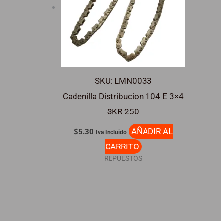
SKU: LMN0033
Cadenilla Distribucion 104 E 3×4
SKR 250
AÑADIR AL
$
5.30
Iva Incluido
CARRITO
REPUESTOS