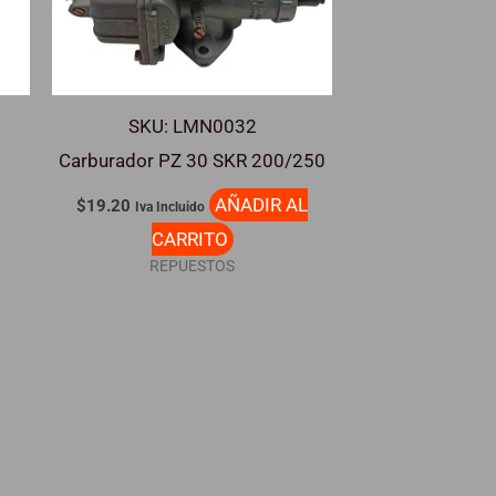
SKU: LMN0032
Carburador PZ 30 SKR 200/250
L
AÑADIR AL
$
19.20
Iva Incluido
CARRITO
REPUESTOS