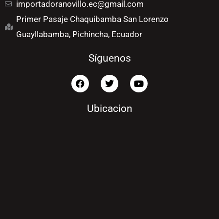
importadoranovillo.ec@gmail.com
Primer Pasaje Chaquibamba San Lorenzo
Guayllabamba, Pichincha, Ecuador
Síguenos
F
T
Y
a
w
o
c
i
u
e
t
t
Ubicacion
b
t
u
o
e
b
o
r
e
k