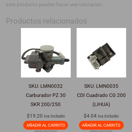
este producto pueden hacer una valoración.
Productos relacionados
SKU: LMN0032
SKU: LMN0035
Carburador PZ 30
CDI Cuadrado CG 200
SKR 200/250
(LIHUA)
$
19.20
$
4.04
Iva Incluido
Iva Incluido
AÑADIR AL CARRITO
AÑADIR AL CARRITO