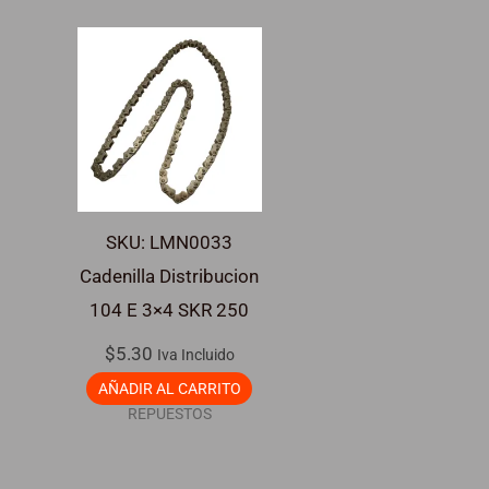
SKU: LMN0033
Cadenilla Distribucion
104 E 3×4 SKR 250
$
5.30
Iva Incluido
AÑADIR AL CARRITO
REPUESTOS