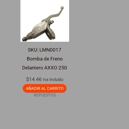
SKU: LMN0017
Bomba de Freno
Delantero AXXO 250
$
14.46
Iva Incluido
AÑADIR AL CARRITO
REPUESTOS