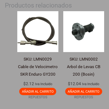
Productos relacionados
SKU: LMN0029
SKU: LMN0002
Cable de Velocimetro
Arbol de Levas CB
SKR Enduro GY200
200 (Bosin)
$
2.12
$
12.04
Iva Incluido
Iva Incluido
AÑADIR AL CARRITO
AÑADIR AL CARRITO
REPUESTOS
REPUESTOS