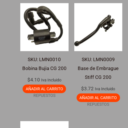
SKU: LMN0010
SKU: LMN0009
Bobina Bujia CG 200
Base de Embrague
Stiff CG 200
$
4.10
Iva Incluido
$
3.72
AÑADIR AL CARRITO
Iva Incluido
REPUESTOS
AÑADIR AL CARRITO
REPUESTOS