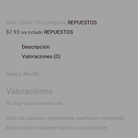
SKU:
LEM4159
Categoría:
REPUESTOS
$
7.93
REPUESTOS
Iva Incluido
Descripción
Valoraciones (0)
Marca: Novillo
Valoraciones
No hay valoraciones aún.
Solo los usuarios registrados que hayan comprado
este producto pueden hacer una valoración.