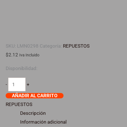
cantidad
SKU:
LMN0298
Categoría:
REPUESTOS
$
2.12
Iva Incluido
Disponibilidad:
-
+
AÑADIR AL CARRITO
REPUESTOS
Descripción
Información adicional