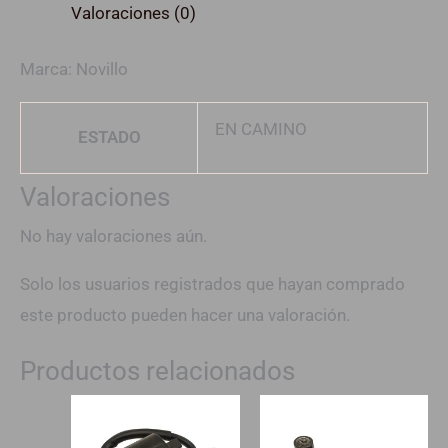
Valoraciones (0)
Marca: Novillo
EN CAMINO
ESTADO
Valoraciones
No hay valoraciones aún.
Solo los usuarios registrados que hayan comprado
este producto pueden hacer una valoración.
Productos relacionados