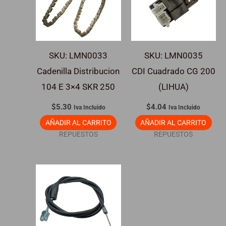
SKU: LMN0033
SKU: LMN0035
Cadenilla Distribucion
CDI Cuadrado CG 200
104 E 3×4 SKR 250
(LIHUA)
$
5.30
$
4.04
Iva Incluido
Iva Incluido
AÑADIR AL CARRITO
AÑADIR AL CARRITO
REPUESTOS
REPUESTOS