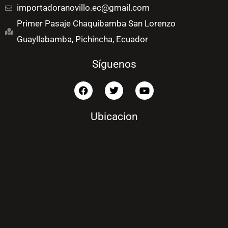
importadoranovillo.ec@gmail.com
Primer Pasaje Chaquibamba San Lorenzo
Guayllabamba, Pichincha, Ecuador
Síguenos
F
T
Y
a
w
o
c
i
u
e
t
t
Ubicacion
b
t
u
o
e
b
o
r
e
k