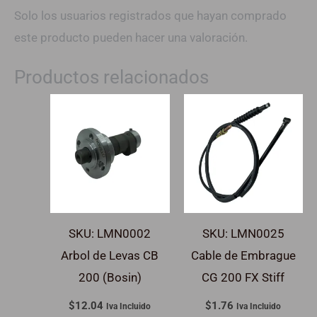
Solo los usuarios registrados que hayan comprado
este producto pueden hacer una valoración.
Productos relacionados
SKU: LMN0002
SKU: LMN0025
Arbol de Levas CB
Cable de Embrague
200 (Bosin)
CG 200 FX Stiff
$
12.04
$
1.76
Iva Incluido
Iva Incluido