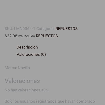
SKU:
LMN0364-1
Categoría:
REPUESTOS
$
22.08
REPUESTOS
Iva Incluido
Descripción
Valoraciones (0)
Marca: Novillo
Valoraciones
No hay valoraciones aún.
Solo los usuarios registrados que hayan comprado