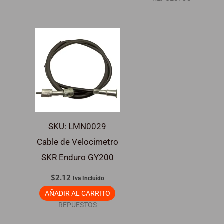
SKU: LMN0029
Cable de Velocimetro
SKR Enduro GY200
$
2.12
Iva Incluido
AÑADIR AL CARRITO
REPUESTOS