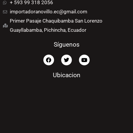
+ 593 99 318 2056
importadoranovillo.ec@gmail.com
Primer Pasaje Chaquibamba San Lorenzo
Guayllabamba, Pichincha, Ecuador
Síguenos
F
T
Y
a
w
o
c
i
u
e
t
t
Ubicacion
b
t
u
o
e
b
o
r
e
k