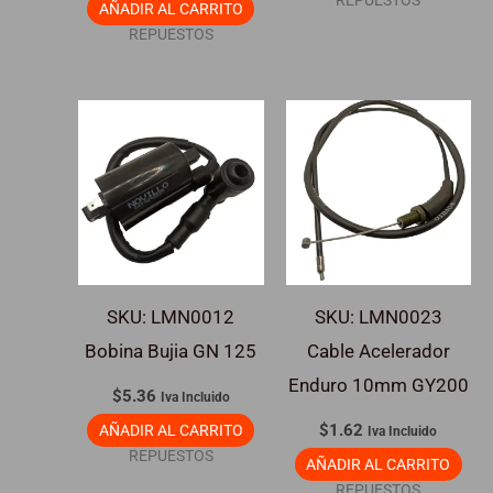
REPUESTOS
AÑADIR AL CARRITO
REPUESTOS
SKU: LMN0012
SKU: LMN0023
Bobina Bujia GN 125
Cable Acelerador
Enduro 10mm GY200
$
5.36
Iva Incluido
$
1.62
AÑADIR AL CARRITO
Iva Incluido
REPUESTOS
AÑADIR AL CARRITO
REPUESTOS