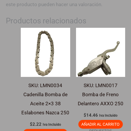
este producto pueden hacer una valoración.
Productos relacionados
SKU: LMN0034
SKU: LMN0017
Cadenilla Bomba de
Bomba de Freno
Aceite 2×3 38
Delantero AXXO 250
Eslabones Nazca 250
$
14.46
Iva Incluido
$
2.22
AÑADIR AL CARRITO
Iva Incluido