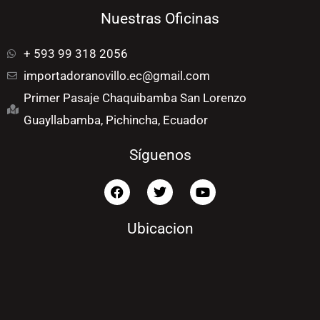
Nuestras Oficinas
+ 593 99 318 2056
importadoranovillo.ec@gmail.com
Primer Pasaje Chaquibamba San Lorenzo
Guayllabamba, Pichincha, Ecuador
Síguenos
F
T
Y
a
w
o
c
i
u
e
t
t
Ubicacion
b
t
u
o
e
b
o
r
e
k