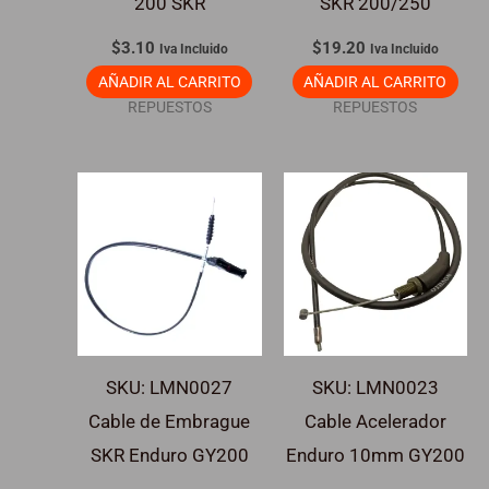
200 SKR
SKR 200/250
$
3.10
$
19.20
Iva Incluido
Iva Incluido
AÑADIR AL CARRITO
AÑADIR AL CARRITO
REPUESTOS
REPUESTOS
SKU: LMN0027
SKU: LMN0023
Cable de Embrague
Cable Acelerador
SKR Enduro GY200
Enduro 10mm GY200