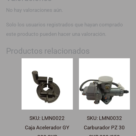
No hay valoraciones aún.
Solo los usuarios registrados que hayan comprado
este producto pueden hacer una valoración.
Productos relacionados
SKU: LMN0022
SKU: LMN0032
Caja Acelerador GY
Carburador PZ 30