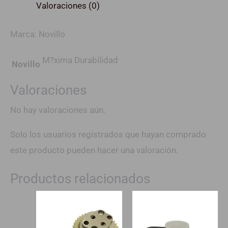
Valoraciones (0)
Marca: Novillo
M?xima Durabilidad
Novillo
Valoraciones
No hay valoraciones aún.
Solo los usuarios registrados que hayan comprado
este producto pueden hacer una valoración.
Productos relacionados