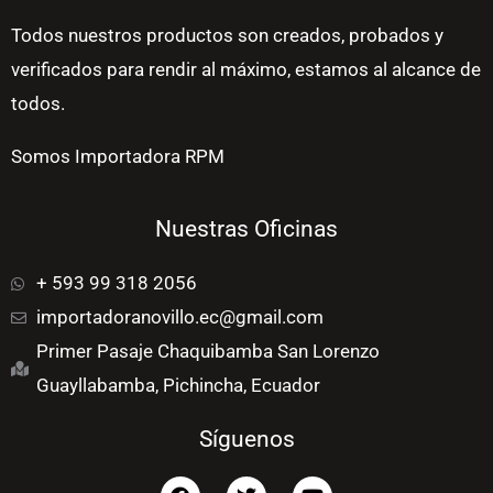
Todos nuestros productos son creados, probados y
verificados para rendir al máximo, estamos al alcance de
todos.
Somos Importadora RPM
Nuestras Oficinas
+ 593 99 318 2056
importadoranovillo.ec@gmail.com
Primer Pasaje Chaquibamba San Lorenzo
Guayllabamba, Pichincha, Ecuador
Síguenos
F
T
Y