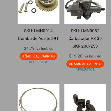
SKU: LMN0014
SKU: LMN0032
Bomba de Aceite 39T
Carburador PZ 30
SKR 200/250
$
4.79
Iva Incluido
$
19.20
AÑADIR AL CARRITO
Iva Incluido
REPUESTOS
AÑADIR AL CARRITO
REPUESTOS