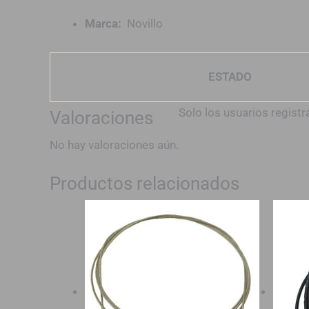
Marca:
Novillo
ESTADO
Solo los usuarios regis
Valoraciones
No hay valoraciones aún.
Productos relacionados