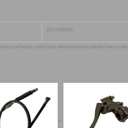
EN CAMINO
trados que hayan comprado este producto pueden hacer una 