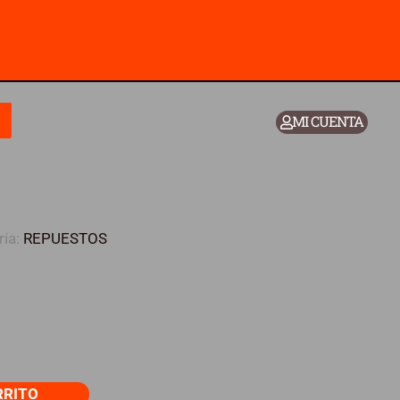
Rocket
250
cantidad
MI CUENTA
ría:
REPUESTOS
RRITO