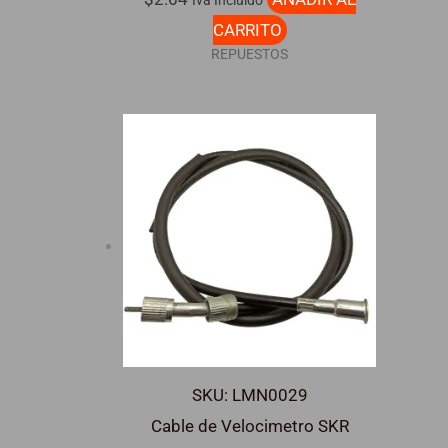
CARRITO
REPUESTOS
SKU: LMN0029
Cable de Velocimetro SKR