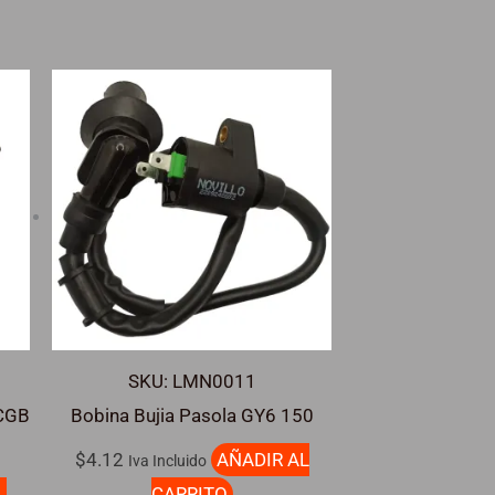
SKU: LMN0011
 CGB
Bobina Bujia Pasola GY6 150
$
4.12
AÑADIR AL
Iva Incluido
L
CARRITO