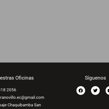
estras Oficinas
Síguenos
F
T
318 2056
a
w
c
i
ranovillo.ec@gmail.com
e
t
saje Chaquibamba San
b
t