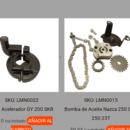
SKU: LMN0022
SKU: LMN0015
a Acelerador GY 200 SKR
Bomba de Aceite Nazca 250
250 23T
10
AÑADIR AL
Iva Incluido
CARRITO
$
9.53
AÑADIR A
Iva Incluido