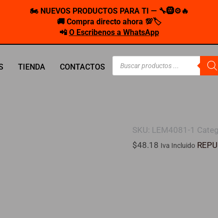
🏍️ NUEVOS PRODUCTOS PARA TI — 🔧🛞⚙️🔥
🚚 Compra directo ahora 💯🏷️
📲
O Escribenos a WhatsApp
Búsqueda
S
TIENDA
CONTACTOS
de
productos
SKU:
LEM4081-1
Categ
$
48.18
REPU
Iva Incluido