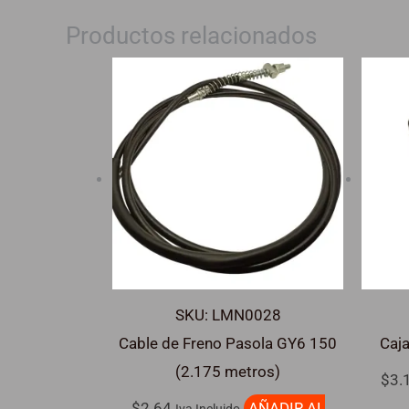
Productos relacionados
SKU: LMN0028
Cable de Freno Pasola GY6 150
Caj
(2.175 metros)
$
3.
$
2.64
AÑADIR AL
Iva Incluido