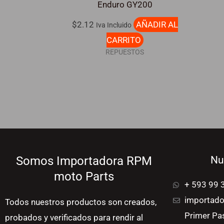
Enduro GY200
$
2.12
AÑADIR AL
Iva Incluido
CARRITO
REPUESTOS
Somos Importadora RPM
Nu
moto Parts
+ 593 99 
importado
Todos nuestros productos son creados,
Primer Pa
probados y verificados para rendir al