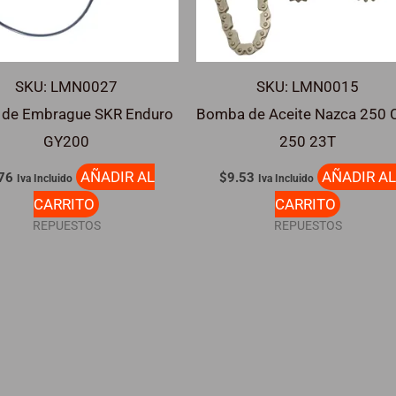
SKU: LMN0027
SKU: LMN0015
 de Embrague SKR Enduro
Bomba de Aceite Nazca 250
GY200
250 23T
AÑADIR AL
AÑADIR A
76
$
9.53
Iva Incluido
Iva Incluido
CARRITO
CARRITO
REPUESTOS
REPUESTOS