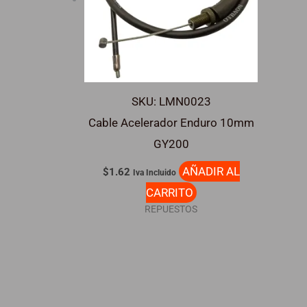
SKU: LMN0023
Cable Acelerador Enduro 10mm
GY200
AÑADIR AL
$
1.62
Iva Incluido
CARRITO
REPUESTOS