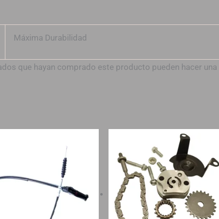
Máxima Durabilidad
trados que hayan comprado este producto pueden hacer una 