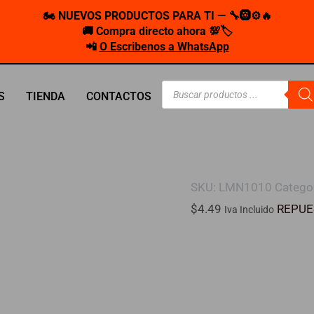
🏍️ NUEVOS PRODUCTOS PARA TI — 🔧🛞⚙️🔥
🚚 Compra directo ahora 💯🏷️
📲
O Escribenos a WhatsApp
Búsqueda
S
TIENDA
CONTACTOS
de
productos
SKU:
LMN1010
Catego
$
4.49
REPUE
Iva Incluido