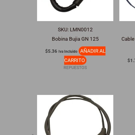
SKU: LMN0012
Bobina Bujia GN 125
Cable
AÑADIR AL
$
5.36
Iva Incluido
CARRITO
$
1.
REPUESTOS