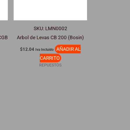
SKU: LMN0002
 CGB
Arbol de Levas CB 200 (Bosin)
AÑADIR AL
$
12.04
Iva Incluido
L
CARRITO
REPUESTOS