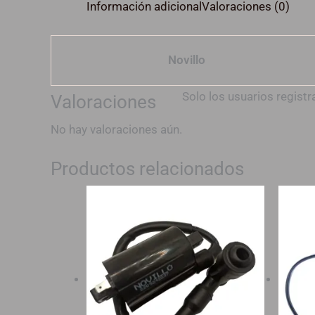
Información adicional
Valoraciones (0)
Novillo
Solo los usuarios regis
Valoraciones
No hay valoraciones aún.
Productos relacionados