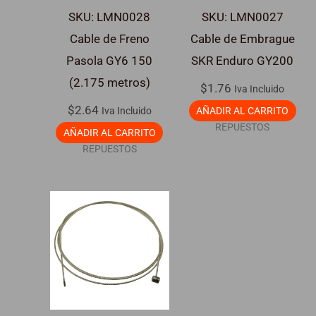
SKU: LMN0028
SKU: LMN0027
Cable de Freno
Cable de Embrague
Pasola GY6 150
SKR Enduro GY200
(2.175 metros)
$
1.76
Iva Incluido
$
2.64
Iva Incluido
AÑADIR AL CARRITO
REPUESTOS
AÑADIR AL CARRITO
REPUESTOS