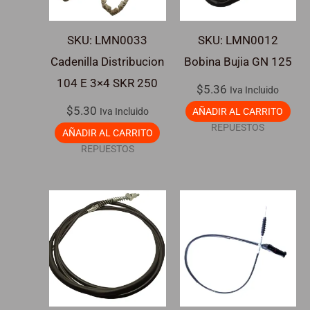
SKU: LMN0033
SKU: LMN0012
Cadenilla Distribucion
Bobina Bujia GN 125
104 E 3×4 SKR 250
$
5.36
Iva Incluido
$
5.30
Iva Incluido
AÑADIR AL CARRITO
REPUESTOS
AÑADIR AL CARRITO
REPUESTOS