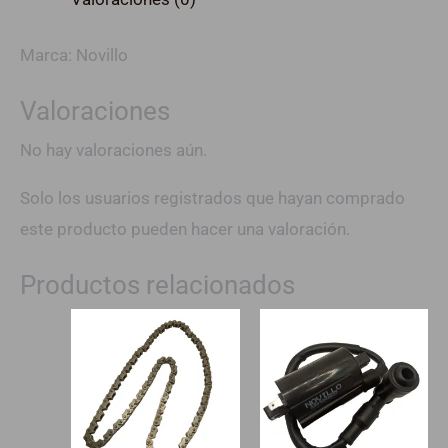
Marca: Novillo
Valoraciones
No hay valoraciones aún.
Solo los usuarios registrados que hayan comprado
este producto pueden hacer una valoración.
Productos relacionados