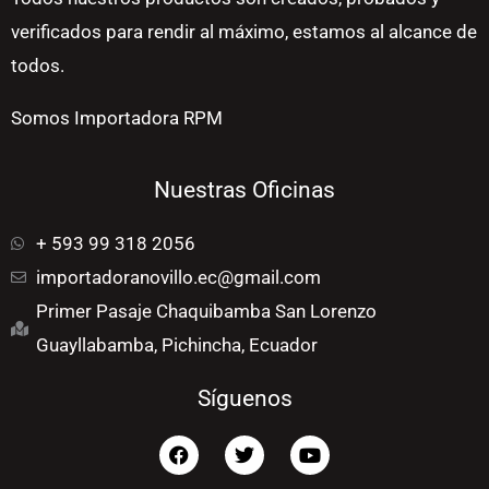
verificados para rendir al máximo, estamos al alcance de
todos.
Somos Importadora RPM
Nuestras Oficinas
+ 593 99 318 2056
importadoranovillo.ec@gmail.com
Primer Pasaje Chaquibamba San Lorenzo
Guayllabamba, Pichincha, Ecuador
Síguenos
F
T
Y
a
w
o
c
i
u